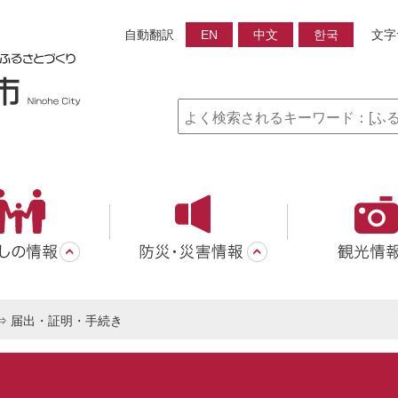
自動翻訳
EN
中文
한국
文字
⇒
届出・証明・手続き