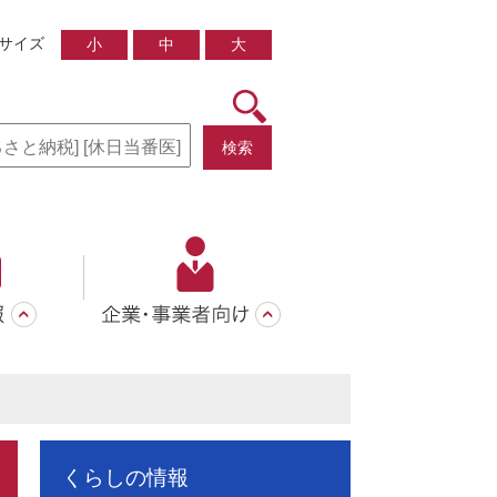
サイズ
小
中
大
検索
くらしの情報