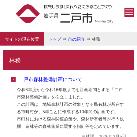
サイトの現在位置
トップ
⇒
市の紹介
⇒
林務
林務
二戸市森林整備計画について
令和6年度から令和16年度までを計画期間とする「二戸
市森林整備計画」を樹立しました。
この計画は、地域森林計画の対象となる民有林が所在す
る市町村が、5年ごとに作成する10年間の計画です。
市町村における森林関連施策や、森林所有者等が行う伐
採、造林等の森林施業に関する指針等を定めています。
農林課
2026年3月5日