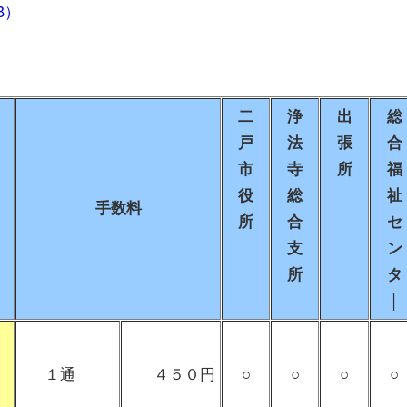
B）
二
浄
出
総
戸
法
張
合
市
寺
所
福
役
総
祉
手数料
所
合
セ
支
ン
所
タ
│
１通
４５０円
○
○
○
○