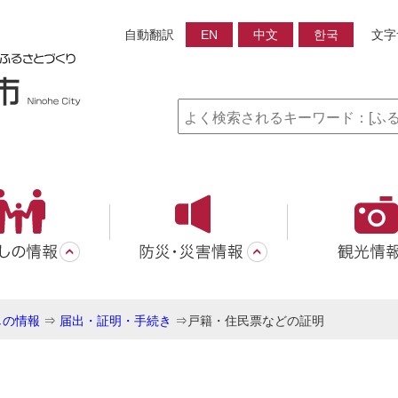
自動翻訳
EN
中文
한국
文字
しの情報
⇒
届出・証明・手続き
⇒
戸籍・住民票などの証明