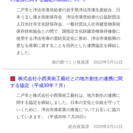
二戸市と浄法寺漆供給者の岩手県浄法寺漆生産組合、日
本うるし搔き技術保存会、浄法寺漆受給者の公益財団法
人日光社寺文化財保存会、一般社団法人社寺建造物美術
保存技術協会との間で、国指定文化財建造物保存修復に
使用する浄法寺漆の需給安定化に努め、浄法寺漆振興の
更なる発展に資することを目的とした連携協定を締結し
ました。
漆の郷づくり推進課
2020年3月11日
株式会社小西美術工藝社との地方創生の連携に関
する協定（平成30年７月）
二戸市と株式会社小西美術工藝社は、地方創生の連携に
関する協定を締結しました。日本の文化と伝統を守って
いくために、浄法寺漆産業の推進についてお互いに協力
していきます。（平成30年７月26日）
総合政策課
2020年3月11日