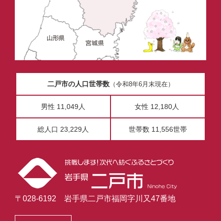
二戸市の人口世帯数
（令和8年6月末現在）
男性 11,049人
女性 12,180人
総人口 23,229人
世帯数 11,556世帯
〒028-6192 岩手県二戸市福岡字川又47番地