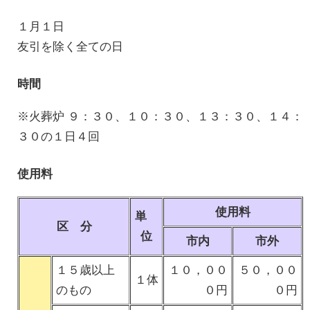
１月１日
友引を除く全ての日
時間
※火葬炉 ９：３０、１０：３０、１３：３０、１４：
３０の１日４回
使用料
使用料
単
区 分
位
市内
市外
１５歳以上
１０，００
５０，００
１体
のもの
０円
０円