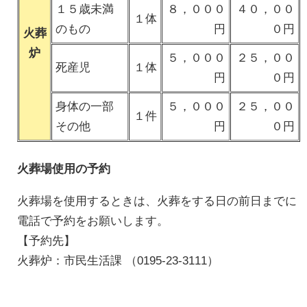
１５歳未満
８，０００
４０，００
１体
のもの
円
０円
火葬
炉
５，０００
２５，００
死産児
１体
円
０円
身体の一部
５，０００
２５，００
１件
その他
円
０円
火葬場使用の予約
火葬場を使用するときは、火葬をする日の前日までに
電話で予約をお願いします。
【予約先】
火葬炉：市民生活課 （0195-23-3111）