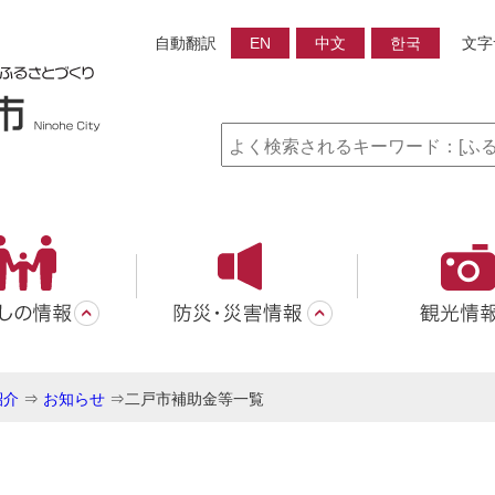
自動翻訳
EN
中文
한국
文字
紹介
⇒
お知らせ
⇒
二戸市補助金等一覧