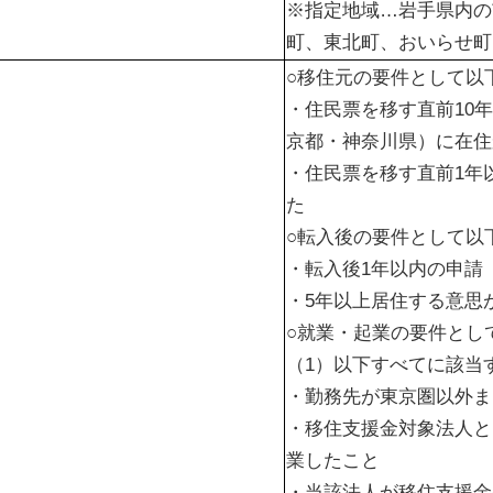
※指定地域…岩手県内の
町、東北町、おいらせ町
○移住元の要件として以
・住民票を移す直前10
京都・神奈川県）に在住
・住民票を移す直前1年
た
○転入後の要件として以
・転入後1年以内の申請
・5年以上居住する意思
○就業・起業の要件とし
（1）以下すべてに該当
・勤務先が東京圏以外ま
・移住支援金対象法人と
業したこと
・当該法人が移住支援金