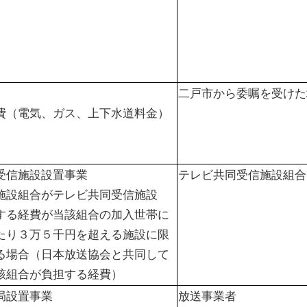
二戸市から委嘱を受けた
費（電気、ガス、上下水道料金）
受信施設設置事業
テレビ共同受信施設組合
施設組合がテレビ共同受信施設
する経費が当該組合の加入世帯に
たり３万５千円を超える施設に限
る場合（日本放送協会と共同して
該組合が負担する経費）
局設置事業
放送事業者