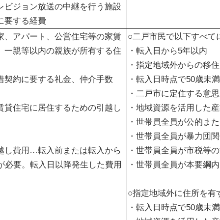
レビジョン放送の中継を行う施設
に要する経費
家、アパート、公営住宅等の家賃
○二戸市民で以下すべて
、一親等以内の親族が所有する住
・転入日から5年以内
・指定地域外からの移住
借契約に要する礼金、仲介手数
・転入日時点で50歳未満
・二戸市に定住する意思
賃貸住宅に居住するための引越し
・地域資源を活用した産
・世帯員全員が公的また
・世帯員全員が暴力団関
越し費用…転入前または転入から
・世帯員全員が市税等の
請が必要。転入日以降発生した費用
・世帯員全員が本要綱内
○指定地域外に住所を有
・転入日時点で50歳未満