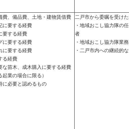
備費、備品費、土地・建物賃借費
二戸市から委嘱を受けた
記に要する経費
・地域おこし協力隊の任
に要する経費
者
グに要する経費
・地域おこし協力隊業務
れに要する経費
・二戸市内への継続的な
する経費
要な苗木、成木購入に要する経費
る起業の場合に限る）
特に必要と認めるもの