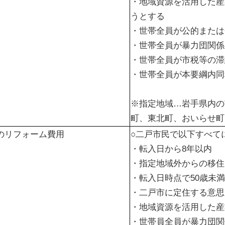
・地域資源を活用した産
うとする
・世帯全員が公的または
・世帯全員が暴力団関係
・世帯全員が市税等の滞
・世帯全員が本要綱内同
※指定地域…岩手県内の
町、東北町、おいらせ町
のリフォーム費用
○二戸市民で以下すべて
・転入日から8年以内
・指定地域外からの移住
・転入日時点で50歳未満
・二戸市に定住する意思
・地域資源を活用した産
・世帯員全員が暴力団関