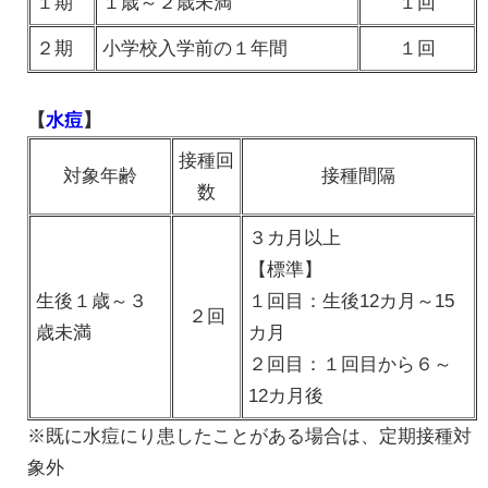
１期
１歳～２歳未満
１回
２期
小学校入学前の１年間
１回
【
水痘
】
接種回
対象年齢
接種間隔
数
３カ月以上
【標準】
生後１歳～３
１回目：生後12カ月～15
２回
歳未満
カ月
２回目：１回目から６～
12カ月後
※既に水痘にり患したことがある場合は、定期接種対
象外