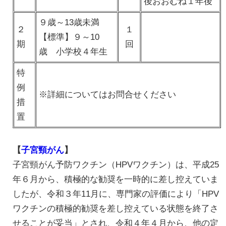
後おおむね１年後
９歳～13歳未満
２
１
【標準】９～10
期
回
歳 小学校４年生
特
例
※詳細についてはお問合せください
措
置
【
子宮頸がん
】
子宮頸がん予防ワクチン（HPVワクチン）は、平成25
年６月から、積極的な勧奨を一時的に差し控えていま
したが、令和３年11月に、専門家の評価により「HPV
ワクチンの積極的勧奨を差し控えている状態を終了さ
せることが妥当」とされ、令和４年４月から、他の定