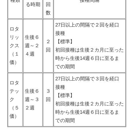
種類
接種間隔
る時期
回
数
27日以上の間隔で２回を経口
ロタ
接種
リッ
生後６
２
【標準】
クス
週～２
回
初回接種は生後２カ月に至った
（１
４週
時から生後14週６日に至るま
価）
での期間
27日以上の間隔で３回を経口
ロタ
接種
テッ
生後６
３
【標準】
ク
週～３
回
初回接種は生後２カ月に至った
（５
２週
時から生後14週６日に至るま
価）
での期間