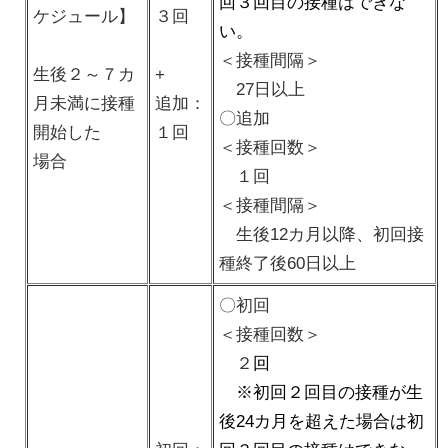
回３回目の接種はできな
ケジュール】
３回
い。
＜接種間隔＞
生後２～７カ
+
27日以上
月未満に接種
追加：
〇追加
開始した
１回
＜接種回数＞
場合
１回
＜接種間隔＞
生後12カ月以降、初回接
種終了後60日以上
〇初回
＜接種回数＞
２
回
※初回２回目の接種が生
後24カ月を超えた場合は初