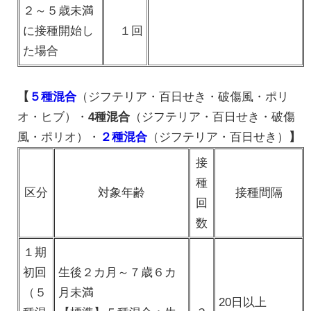
２～５歳未満
に接種開始し
１回
た場合
【
５種混合
（ジフテリア・百日せき・破傷風・ポリ
オ・ヒブ）・
4種混合
（ジフテリア・百日せき・破傷
風・ポリオ）・
２種混合
（ジフテリア・百日せき）
】
接
種
区分
対象年齢
接種間隔
回
数
１期
初回
生後２カ月～７歳６カ
（５
月未満
20日以上