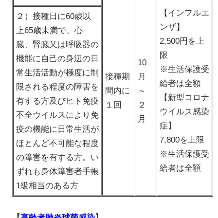
【インフルエ
２）接種日に60歳以
ンザ】
上65歳未満で、心
2,500円を上
臓、腎臓又は呼吸器の
限
機能に自己の身辺の日
10
※生活保護受
常生活活動が極度に制
接種期
月
給者は全額
限される程度の障害を
間内に
～
【新型コロナ
有する方及びヒト免疫
１回
２
ウイルス感染
不全ウイルスにより免
月
症】
疫の機能に日常生活が
7,800を上限
ほとんど不可能な程度
※生活保護受
の障害を有する方。い
給者は全額
ずれも身体障害者手帳
1級相当のある方
【
高齢者肺炎球菌感染
】