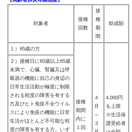
接
接種
種
対象者
助成額
回数
期
間
１）65歳の方
２）接種日に60歳以上65歳
未満で、心臓、腎臓又は呼
吸器の機能に自己の身辺の
日常生活活動が極度に制限
される程度の障害を有する
４
4,000円
接種
方及びヒト免疫不全ウイル
月
を上限
期間
スにより免疫の機能に日常
～
※生活保
内に
生活がほとんど不可能な程
３
護受給者
１回
度の障害を有する方。いず
月
は全額