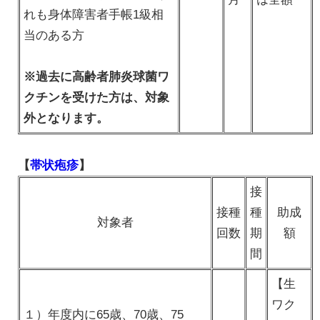
れも身体障害者手帳1級相
当のある方
※過去に高齢者肺炎球菌ワ
クチンを受けた方は、対象
外となります。
【
帯状疱疹
】
接
接種
種
助成
対象者
回数
期
額
間
【生
ワク
１）年度内に65歳、70歳、75