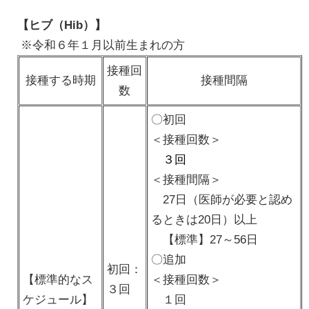
【ヒブ（Hib）】
※令和６年１月以前生まれの方
接種回
接種する時期
接種間隔
数
〇初回
＜接種回数＞
３回
＜接種間隔＞
27日（医師が必要と認め
るときは20日）以上
【標準】27～56日
〇追加
初回：
【標準的なス
＜接種回数＞
３回
ケジュール】
１回