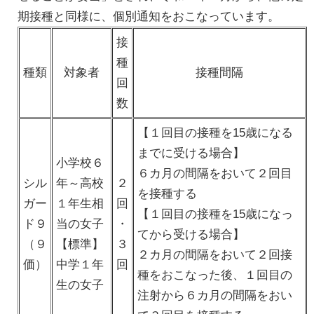
期接種と同様に、個別通知をおこなっています。
接
種
種類
対象者
接種間隔
回
数
【１回目の接種を15歳になる
までに受ける場合】
小学校６
６カ月の間隔をおいて２回目
シル
年～高校
２
を接種する
ガー
１年生相
回
【１回目の接種を15歳になっ
ド９
当の女子
・
てから受ける場合】
（９
【標準】
３
２カ月の間隔をおいて２回接
価）
中学１年
回
種をおこなった後、１回目の
生の女子
注射から６カ月の間隔をおい