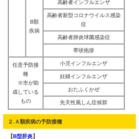
高齢者インフルエンザ
高齢者新型コロナウイルス感染
B類
症
疾病
高齢者肺炎球菌感染症
帯状疱疹
小児インフルエンザ
任意予防接
種
妊婦インフルエンザ
※市が助
おたふくかぜ
成している
もの
先天性風しん症候群
２.Ａ類疾病の予防接種
【
B型肝炎
】