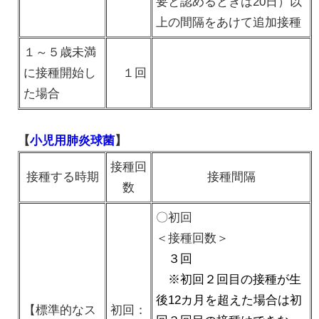
要と認めるときは20日）以
上の間隔をあけて追加接種
１～５歳未満
に接種開始し
１回
た場合
【
小児用肺炎球菌
】
接種回
接種する時期
接種間隔
数
〇初回
＜接種回数＞
３回
※初回２回目の接種が生
後12カ月を超えた場合は初
【標準的なス
初回：