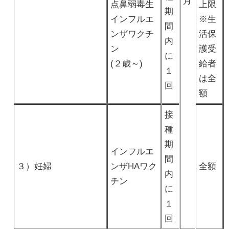
月
点鼻弱毒生
上限
期
インフルエ
※生
間
ンザワクチ
活保
内
ン
護受
に
(２歳～)
給者
１
は全
回
額
接
種
期
インフルエ
間
３）妊婦
ンザHAワク
全額
内
チン
に
１
回