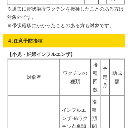
※過去に帯状疱疹ワクチンを接種したことのある方は
対象外です。
※帯状疱疹にかかったことのある方も対象です。
４.任意予防接種
【小児・妊婦インフルエンザ】
接
予
ワクチンの
種
助成
対象者
定
種類
回
額
月
数
接
インフルエ
種
ンザHAワク
期
チン点鼻弱
間