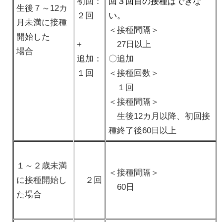
初回：
回３回目の接種はできな
生後７～12カ
２回
い。
月未満に接種
＜接種間隔＞
開始した
+
27日以上
場合
追加：
〇追加
１回
＜接種回数＞
１回
＜接種間隔＞
生後12カ月以降、初回接
種終了後60日以上
１～２歳未満
＜接種間隔＞
に接種開始し
２回
60日
た場合