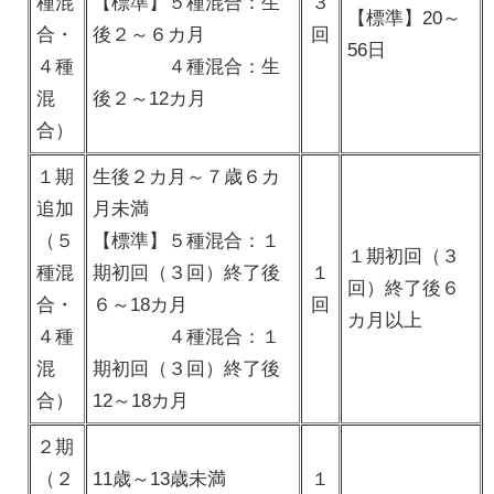
種混
【標準】５種混合：生
３
【標準】20～
合・
後２～６カ月
回
56日
４種
４種混合：生
混
後２～12カ月
合）
１期
生後２カ月～７歳６カ
追加
月未満
（５
【標準】５種混合：１
１期初回（３
種混
期初回（３回）終了後
１
回）終了後６
合・
６～18カ月
回
カ月以上
４種
４種混合：１
混
期初回（３回）終了後
合）
12～18カ月
２期
（２
11歳～13歳未満
１