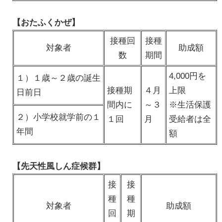
【おたふくかぜ】
接種回
接種
対象者
助成額
数
期間
4,000円を
１）１歳～２歳の誕生
接種期
４月
上限
日前日
間内に
～３
※生活保護
２）小学校就学前の１
１回
月
受給者は全
年間
額
【先天性風しん症候群】
接
接
種
種
対象者
助成額
回
期