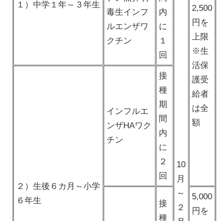
１）中学１年～３年生
2,500
毒生インフ
内
円を
ルエンザワ
に
上限
クチン
１
※生
回
活保
接
護受
種
給者
期
は全
インフルエ
間
額
ンザHAワク
内
チン
に
２
10
回
月
２）生後６カ月～小学
～
5,000
６年生
接
２
円を
種