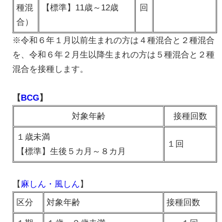
種混
【標準】11歳～12歳
回
合）
※令和６年１月以前生まれの方は４種混合と２種混合
を、令和６年２月生以降生まれの方は５種混合と２種
混合を接種します。
【
BCG
】
対象年齢
接種回数
１歳未満
１回
【標準】生後５カ月～８カ月
【
麻しん・風しん
】
区分
対象年齢
接種回数