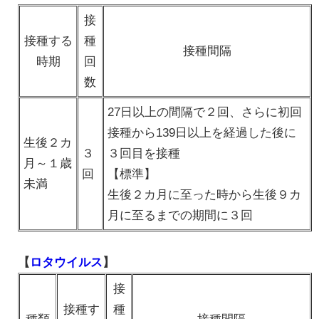
接
接種する
種
接種間隔
時期
回
数
27日以上の間隔で２回、さらに初回
接種から139日以上を経過した後に
生後２カ
３
３回目を接種
月～１歳
回
【標準】
未満
生後２カ月に至った時から生後９カ
月に至るまでの期間に３回
【
ロタウイルス
】
接
接種す
種