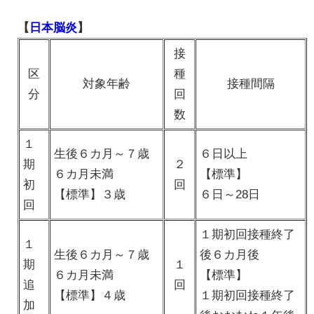
【
日本脳炎
】
接
区
種
対象年齢
接種間隔
分
回
数
１
生後６カ月～７歳
６日以上
期
２
６カ月未満
【標準】
初
回
【標準】３歳
６日～28日
回
１期初回接種終了
１
生後６カ月～７歳
後６カ月後
期
１
６カ月未満
【標準】
追
回
【標準】４歳
１期初回接種終了
加