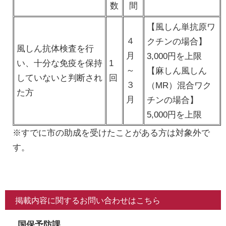
数
間
【風しん単抗原ワ
４
クチンの場合】
風しん抗体検査を行
月
3,000円を上限
い、十分な免疫を保持
1
～
【麻しん風しん
していないと判断され
回
３
（MR）混合ワク
た方
月
チンの場合】
5,000円を上限
※すでに市の助成を受けたことがある方は対象外で
す。
掲載内容に関するお問い合わせはこちら
国保予防課