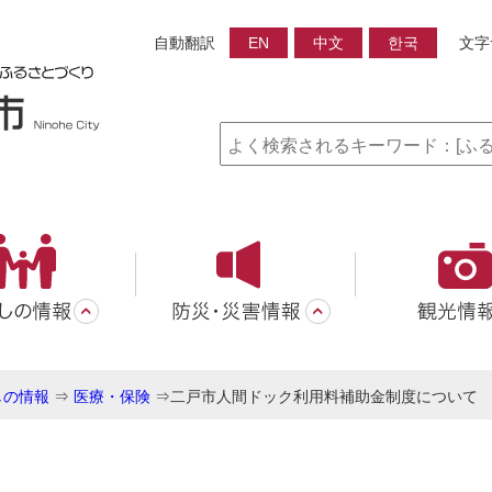
自動翻訳
EN
中文
한국
文字
しの情報
⇒
医療・保険
⇒
二戸市人間ドック利用料補助金制度について