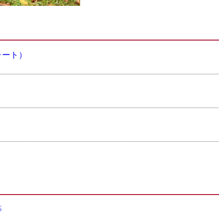
ャート）
等