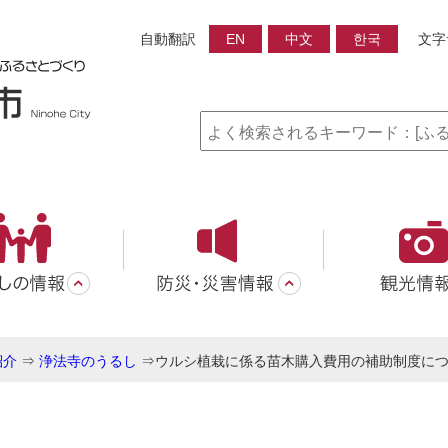
自動翻訳
EN
中文
한국
文字
紹介
⇒
浄法寺のうるし
⇒
ウルシ植栽に係る苗木購入費用の補助制度に