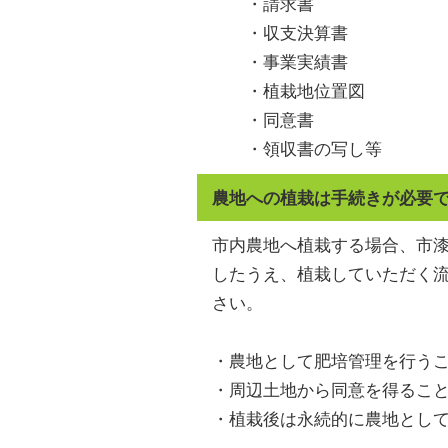
・請求書
・収支決算書
・事業実績書
・植栽地位置図
・同意書
・領収書の写し等
農地への植栽は手続きが必要
市内農地へ植栽する場合、市
したうえ、植栽していただく
さい。
・農地として肥培管理を行う
・周辺土地から同意を得るこ
・植栽後は永続的に農地とし