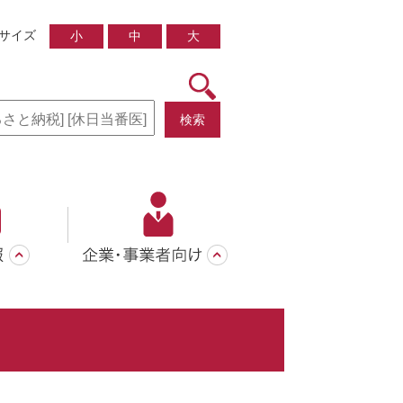
サイズ
小
中
大
検索