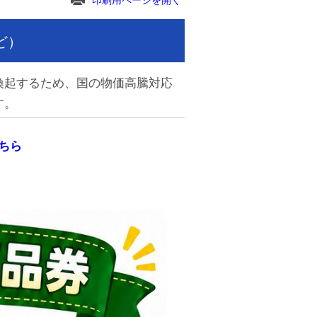
印刷用ページを開く
ど）
喚起するため、国の物価高騰対応
す。
ちら