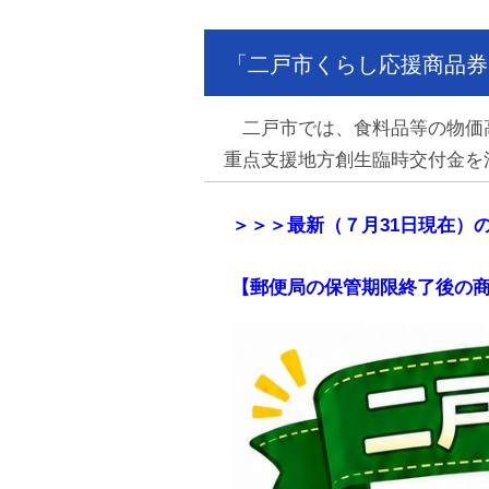
「二戸市くらし応援商品券
二戸市では、食料品等の物価高
重点支援地方創生臨時交付金を
＞＞＞最新（７月31日現在）
【郵便局の保管期限終了後の