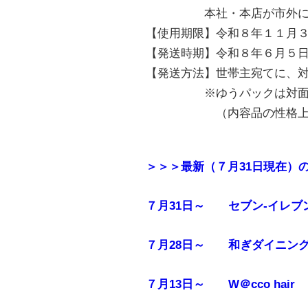
本社・本店が市外にある法
【使用期限】令和８年１１月
【発送時期】令和８年６月５
【発送方法】世帯主宛てに、
※ゆうパックは対面での
（内容品の性格上、置き
＞＞＞最新（７月31日現在）
７月31日～ セブン-イレ
７月28日～ 和ぎダイニン
７月13日～ W＠cco ha