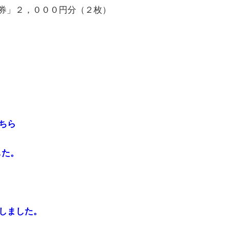
」２，０００円分（２枚）
ちら
した。
始しました。