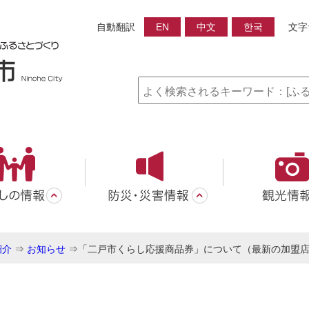
自動翻訳
EN
中文
한국
文字
紹介
⇒
お知らせ
⇒
「二戸市くらし応援商品券」について（最新の加盟