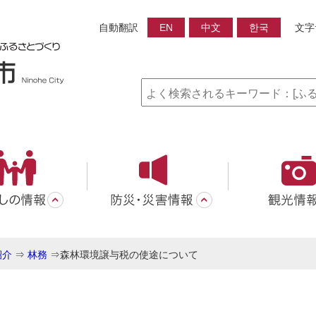
自動翻訳
EN
中文
한국
文字
紹介
⇒
林務
⇒
森林環境譲与税の使途について