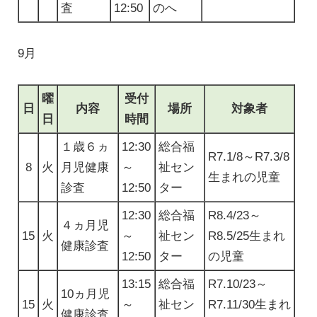
査
12:50
のへ
9月
曜
受付
日
内容
場所
対象者
日
時間
１歳６ヵ
12:30
総合福
R7.1/8～R7.3/8
8
火
月児健康
～
祉セン
生まれの児童
診査
12:50
ター
12:30
総合福
R8.4/23～
４ヵ月児
15
火
～
祉セン
R8.5/25生まれ
健康診査
12:50
ター
の児童
13:15
総合福
R7.10/23～
10ヵ月児
15
火
～
祉セン
R7.11/30生まれ
健康診査