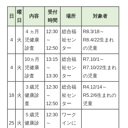
曜
受付
日
内容
場所
対象者
日
時間
４ヵ月
12:30
総合福
R8.3/18～
4
火
児健康
～
祉セン
R8.4/22生まれ
診査
12:50
ター
の児童
10ヵ月
13:15
総合福
R7.10/1～
4
火
児健康
～
祉セン
R7.10/22生まれ
診査
13:30
ター
の児童
３歳児
12:30
総合福
R4.12/14～
18
火
健康診
～
祉セン
R5.2/6生まれの
査
12:50
ター
児童
５歳児
12:30
ワーク
25
火
健康診
～
インに