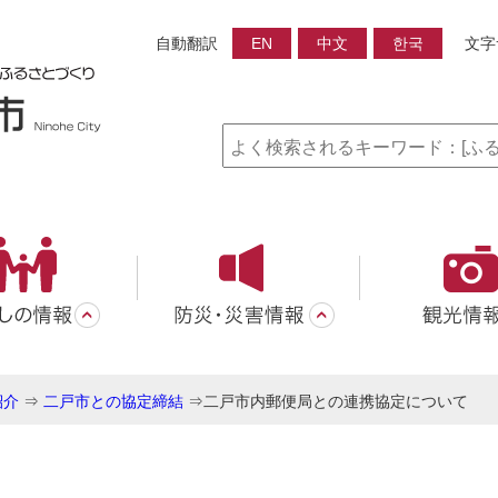
自動翻訳
EN
中文
한국
文字
紹介
⇒
二戸市との協定締結
⇒
二戸市内郵便局との連携協定について