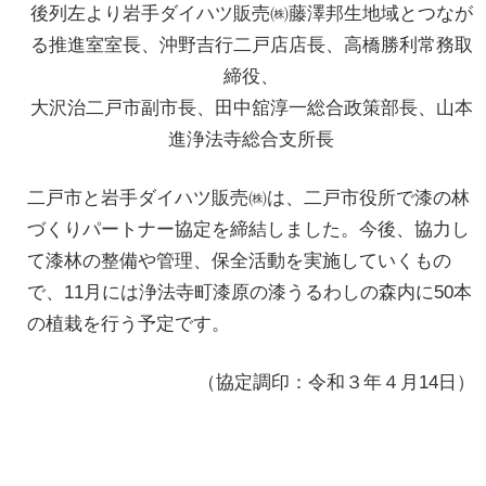
後列左より岩手ダイハツ販売㈱藤澤邦生地域とつなが
る推進室室長、沖野吉行二戸店店長、高橋勝利常務取
締役、
大沢治二戸市副市長、田中舘淳一総合政策部長、山本
進浄法寺総合支所長
二戸市と岩手ダイハツ販売㈱は、二戸市役所で漆の林
づくりパートナー協定を締結しました。今後、協力し
て漆林の整備や管理、保全活動を実施していくもの
で、11月には浄法寺町漆原の漆うるわしの森内に50本
の植栽を行う予定です。
（協定調印：令和３年４月14日）