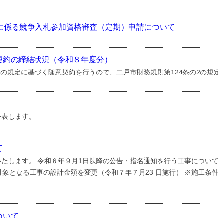
に係る競争入札参加資格審査（定期）申請について
契約の締結状況（令和８年度分）
号の規定に基づく随意契約を行うので、二戸市財務規則第124条の2の規
公表します。
て
いたします。 令和６年９月1日以降の公告・指名通知を行う工事につい
対象となる工事の設計金額を変更（令和７年７月23 日施行） ※施工条件
ついて