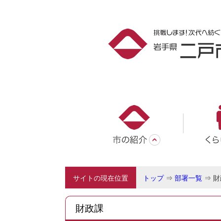
サイトの現在位置
トップ
⇒
部署一覧
⇒
財
財政課