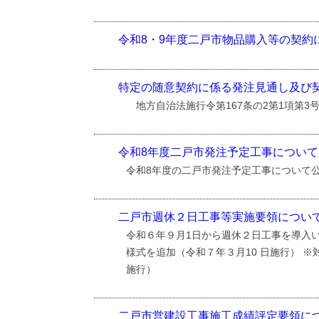
令和8・9年度二戸市物品購入等の契約
特定の随意契約に係る発注見通し及び
地方自治法施行令第167条の2第1項第3
令和8年度二戸市発注予定工事について
令和8年度の二戸市発注予定工事について
二戸市週休２日工事等実施要領につい
令和６年９月1日から週休２日工事を導入
様式を追加（令和７年３月10 日施行） ※
施行）
二戸市営建設工事施工成績評定要領に