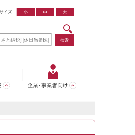
サイズ
小
中
大
検索