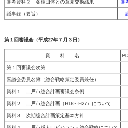
参考資料２ 各種団体との意見交換結果
参
議事録（要旨）
第１回審議会（平成27年７月３日）
資 料 名
P
第１回審議会次第
審議会委員名簿（総合戦略策定委員兼任）
資料１ 二戸市総合計画審議会条例
資料２ 二戸市総合計画（H18～H27）について
資料３ 次期総合計画策定基本方針
資料４ 二戸市版人口ビジョン・総合戦略について