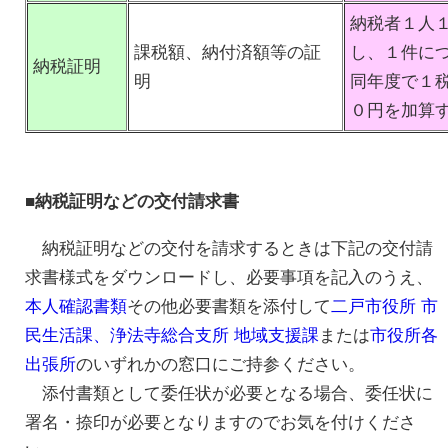
納税者１人
課税額、納付済額等の証
し、１件に
納税証明
明
同年度で１
０円を加算
■納税証明などの交付請求書
納税証明などの交付を請求するときは下記の交付請
求書様式をダウンロードし、必要事項を記入のうえ、
本人確認書類
その他必要書類を添付して
二戸市役所 市
民生活課、浄法寺総合支所 地域支援課
または
市役所各
出張所
のいずれかの窓口にご持参ください。
添付書類として委任状が必要となる場合、委任状に
署名・捺印が必要となりますのでお気を付けくださ