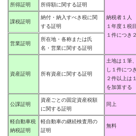
所得証明
所得額に関する証明
納付・納入すべき税に関
納税者１人
課税証明
する証明
１年度１税
１件につき
所在地・各称または氏
営業証明
名・営業に関する証明
土地は１筆
し１件につ
資産証明
所有資産に関する証明
２件以上は
を加算する
資産ごとの固定資産税額
公課証明
同上
に関する証明
軽自動車税
軽自動車の継続検査用の
無料
納税証明
証明