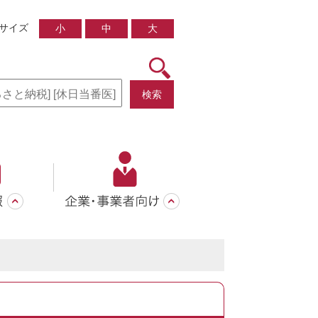
サイズ
小
中
大
検索