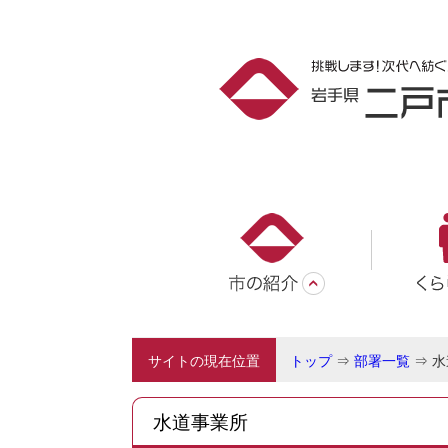
サイトの現在位置
トップ
⇒
部署一覧
⇒
水
水道事業所