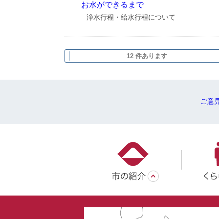
お水ができるまで
浄水行程・給水行程について
12 件あります
ご意