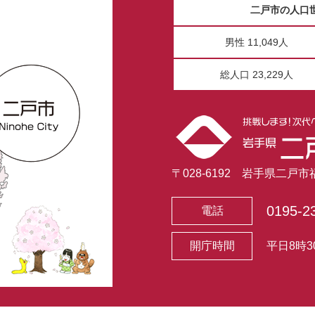
二戸市の人口
男性 11,049人
総人口 23,229人
〒028-6192 岩手県二戸
0195-2
電話
開庁時間
平日8時3