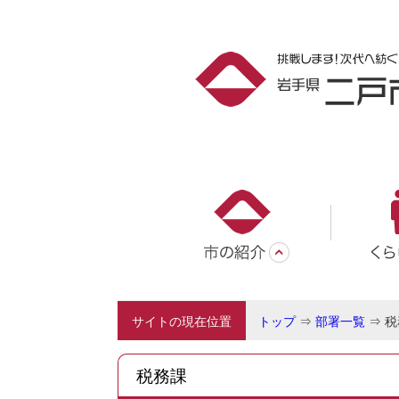
サイトの現在位置
トップ
⇒
部署一覧
⇒
税
税務課