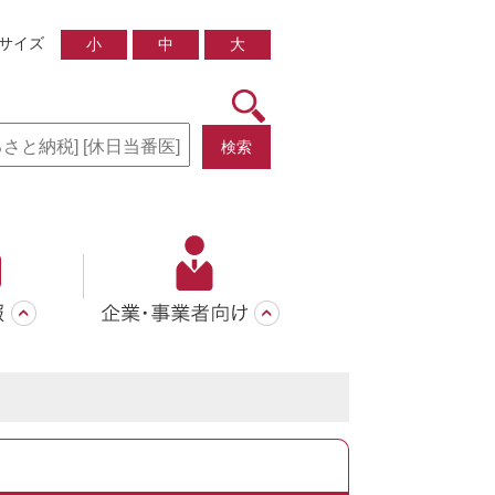
サイズ
小
中
大
検索