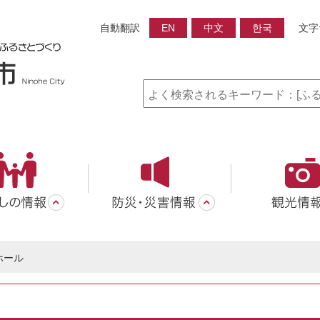
自動翻訳
EN
中文
한국
文字
ホール