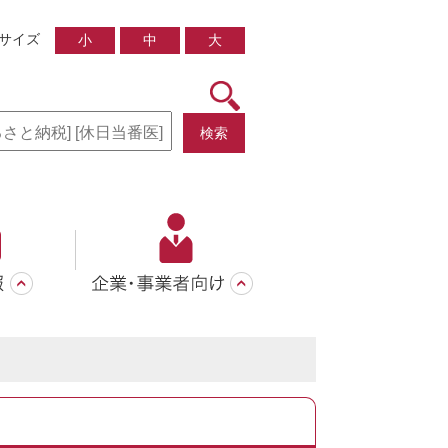
サイズ
小
中
大
検索