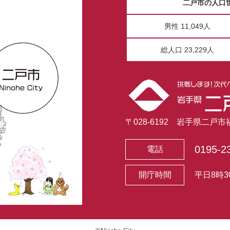
二戸市の人口
男性 11,049人
総人口 23,229人
〒028-6192 岩手県二戸
0195-2
電話
開庁時間
平日8時3