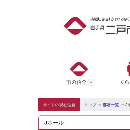
サイトの現在位置
トップ
⇒
部署一覧
⇒
J
Jホール