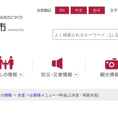
自動翻訳
EN
中文
한국
文字
しの情報
⇒
水道
⇒
お客様メニュー
⇒
料金(上水道・簡易水道)