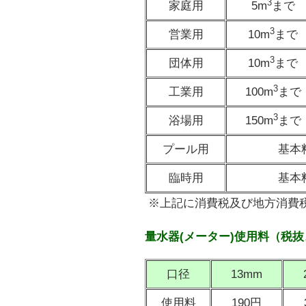
3
家庭用
5m
まで
3
営業用
10m
まで
3
団体用
10m
まで
3
工業用
100m
まで
3
浴場用
150m
まで
プール用
基本
臨時用
基本
※上記に消費税及び地方消費
量水器(メーター)使用料（税抜
口径
13mm
使用料
190円