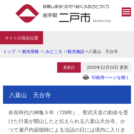
サイトの現在位置
トップ
⇒
観光情報
⇒
みどころ
⇒
観光施設
⇒
八葉山 天台寺
2025年12月24日 更新
更新日
印刷用ページを開く
八葉山 天台寺
奈良時代の神亀５年（728年）、聖武天皇の勅命を受
けた行基が開山したと伝えられる八葉山天台寺。か
つて瀬戸内寂聴師による法話の日には境内に入りき