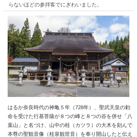
らないほどの参拝客でにぎわいました。
はるか奈良時代の神亀５年（728年）、聖武天皇の勅
命を受けた行基菩薩が８つの峰と８つの谷を併せ「八
葉山」と名づけ、山中の桂（カツラ）の大木を刻んで
本尊の聖観音像（桂泉観世音）を奉り開山したと伝え