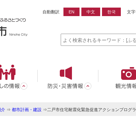
自動翻訳
EN
中文
한국
文字
紹介
⇒
都市計画・建設
⇒
二戸市住宅耐震化緊急促進アクションプログ