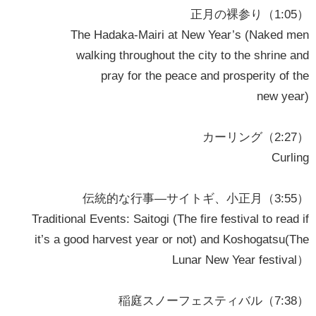
正月の裸参り（1:05）
The Hadaka-Mairi at New Year’s (Naked men
walking throughout the city to the shrine and
pray for the peace and prosperity of the
new year)
カーリング（2:27）
Curling
伝統的な行事—サイトギ、小正月（3:55）
Traditional Events: Saitogi (The fire festival to read if
it’s a good harvest year or not) and Koshogatsu(The
Lunar New Year festival）
稲庭スノーフェスティバル（7:38）