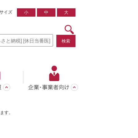
サイズ
小
中
大
検索
ます。