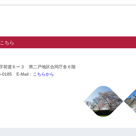
こちら
石切所字荷渡６ー３ 県二戸地区合同庁舎６階
-0185
E-Mail：
こちらから