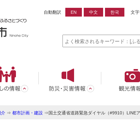
自動翻訳
EN
中文
한국
文字
紹介
⇒
都市計画・建設
⇒
国土交通省道路緊急ダイヤル（#9910）LIN