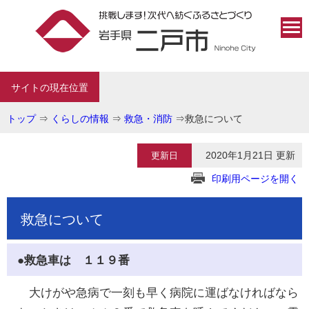
サイトの現在位置
トップ
⇒
くらしの情報
⇒
救急・消防
⇒
救急について
2020年1月21日 更新
更新日
印刷用ページを開く
救急について
●救急車は １１９番
大けがや急病で一刻も早く病院に運ばなければなら