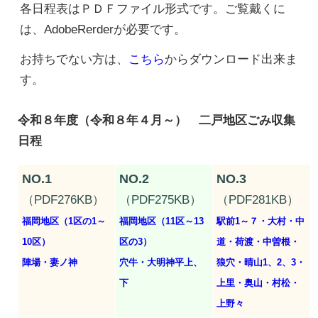
各日程表はＰＤＦファイル形式です。ご覧戴くに
は、AdobeRerderが必要です。
お持ちでない方は、
こちら
からダウンロード出来ま
す。
令和８年度（令和８年４月～） 二戸地区ごみ収集
日程
NO.1
NO.2
NO.3
（PDF276KB）
（PDF275KB）
（PDF281KB）
福岡地区（1区の1～
福岡地区（11区～13
駅前1～７・大村・中
10区）
区の3）
道・荷渡・中曽根・
陣場・妻ノ神
穴牛・大明神平上、
狼穴・晴山1、2、3・
下
上里・奥山・村松・
上野々