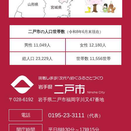
二戸市の人口世帯数
（令和8年6月末現在）
男性 11,049人
女性 12,180人
総人口 23,229人
世帯数 11,556世帯
〒028-6192 岩手県二戸市福岡字川又47番地
0195-23-3111
電話
（代表）
開庁時間
平日8時30分～17時15分