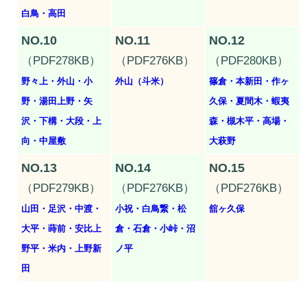
白鳥・高田
NO.10
NO.11
NO.12
（PDF278KB）
（PDF276KB）
（PDF280KB）
野々上・外山・小
外山（斗米）
篠倉・本新田・作ヶ
野・湯田上野・矢
久保・夏間木・蝦夷
沢・下構・大段・上
森・槻木平・高場・
向・中屋敷
大萩野
NO.13
NO.14
NO.15
（PDF279KB）
（PDF276KB）
（PDF276KB）
山田・足沢・中渡・
小祝・白鳥繋・松
舘ヶ久保
大平・蒔前・安比上
倉・石倉・小峠・沼
野平・米内・上野新
ノ平
田