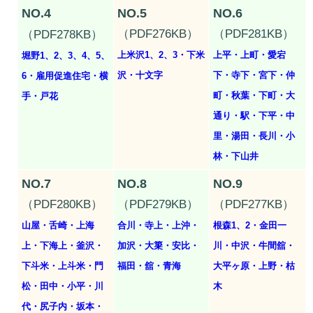
NO.4
NO.5
NO.6
（PDF276KB）
（PDF281KB）
（PDF278KB）
上米沢1、2、3・下米
上平・上町・愛宕
堀野1、2、3、4、5、
沢・十文字
下・寺下・宮下・仲
6・雇用促進住宅・横
町・秋葉・下町・大
手・戸花
通り・駅・下平・中
里・湯田・長川・小
林・下山井
NO.7
NO.8
NO.9
（PDF280KB）
（PDF279KB）
（PDF277KB）
山屋・舌崎・上海
合川・寺上・上沖・
根森1、2・金田一
上・下海上・釜沢・
加沢・大簗・安比・
川・中沢・牛間舘・
下斗米・上斗米・門
福田・舘・青海
大平ヶ原・上野・枯
松・田中・小平・川
木
代・尻子内・坂本・