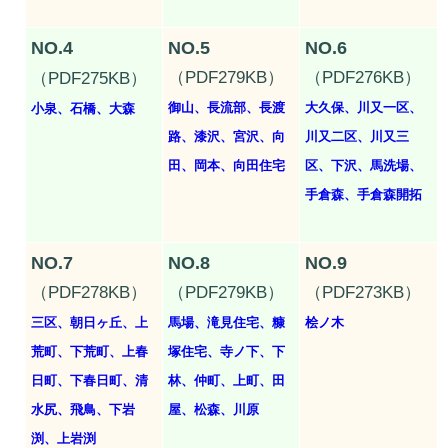
NO.4
NO.5
NO.6
（PDF279KB）
（PDF276KB）
（PDF275KB）
御山、長流部、長渡
大久保、川又一区、
小泉、石橋、大森
路、漆沢、宮沢、向
川又二区、川又三
田、岡本、向田住宅
区、下沢、馬洗場、
手倉森、手倉森開拓
NO.7
NO.8
NO.9
（PDF278KB）
（PDF279KB）
（PDF273KB）
三区、朝日ヶ丘、上
馬場、滝見住宅、糠
桧ノ木
荒町、下荒町、上春
塚住宅、寺ノ下、下
日町、下春日町、清
林、仲町、上町、田
水尻、飛鳥、下岩
屋、松森、川原
渕、上岩渕