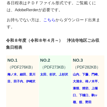
各日程表はＰＤＦファイル形式です。ご覧戴くに
は、AdobeRerderが必要です。
お持ちでない方は、
こちら
からダウンロード出来ま
す。
令和８年度（令和８年４月～） 浄法寺地区ごみ収
集日程表
NO.1
NO.2
NO.3
（PDF276KB）
（PDF273KB）
（PDF282KB）
梅ノ木、細田、里川
太田、杉沢、上杉沢
山内、下藤、門崎、
目、田子内、伊崎沢
大清水、柿ノ木平、
漆畑、焼切、上樋
口、下樋口、駒ヶ
嶺、舘、野田