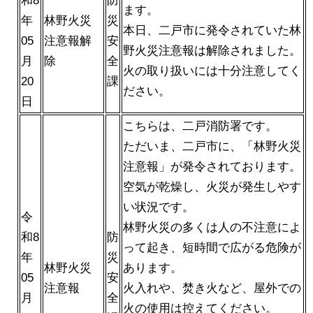
和8
防
ます。
年
林野火災
災
本日、二戸市に発令されていた林
05
注意報解
安
野火災注意報は解除されました。
月
除
全
火の取り扱いには十分注意してく
20
課
ださい。
日
こちらは、二戸消防署です。
ただいま、二戸市に、「林野火災
注意報」が発令されております。
空気が乾燥し、火災が発生しやす
い状況です。
令
林野火災の多くは人の不注意によ
和8
防
って起き、短時間で広がる危険が
年
災
林野火災
あります。
05
安
注意報
火入れや、焚き火など、屋外での
月
全
火の使用は控えてください。