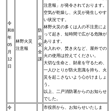
注意報」が発令されております。
空気が乾燥し、火災が発生しやす
い状況です。
令
林野火災の多くは人の不注意によ
和8
防
って起き、短時間で広がる危険が
年
災
林野火災
あります。
05
安
注意報
火入れや、焚き火など、屋外での
月
全
火の使用は控えてください。
12
課
大切な生命と、財産を守るため、
日
一人ひとりが防火意識を持ち、火
災を起こさないよう心がけましょ
う。
以上、二戸消防署からのお知らせ
でした。
令
市役所から、お知らせいたしま