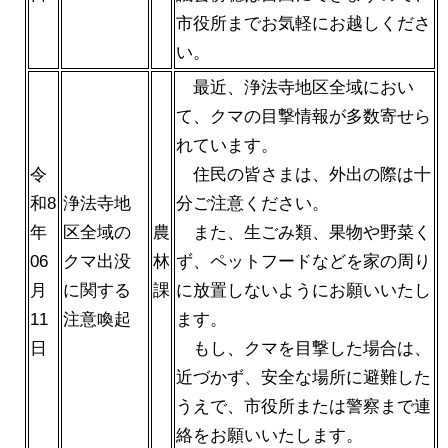
市役所までお気軽にお越しくださ
い。
最近、浄法寺地区全域におい
て、クマの目撃情報が多数寄せら
れています。
令
住民の皆さまは、外出の際は十
和8
浄法寺地
分ご注意ください。
年
区全域の
農
また、生ごみ類、果物や野菜く
06
クマ出没
林
ず、ペットフードなどを家の周り
月
に関する
課
に放置しないようにお願いいたし
11
注意喚起
ます。
日
もし、クマを目撃した場合は、
近づかず、安全な場所に避難した
うえで、市役所または警察まで連
絡をお願いいたします。