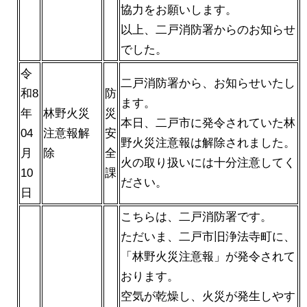
協力をお願いします。
以上、二戸消防署からのお知らせ
でした。
令
二戸消防署から、お知らせいたし
和8
防
ます。
年
林野火災
災
本日、二戸市に発令されていた林
04
注意報解
安
野火災注意報は解除されました。
月
除
全
火の取り扱いには十分注意してく
10
課
ださい。
日
こちらは、二戸消防署です。
ただいま、二戸市旧浄法寺町に、
「林野火災注意報」が発令されて
おります。
空気が乾燥し、火災が発生しやす