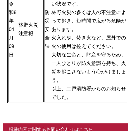
令
い状況です。
和8
防
林野火災の多くは人の不注意によ
年
災
って起き、短時間で広がる危険が
林野火災
04
安
あります。
注意報
月
全
火入れや、焚き火など、屋外での
09
課
火の使用は控えてください。
日
大切な生命と、財産を守るため、
一人ひとりが防火意識を持ち、火
災を起こさないよう心がけましょ
う。
以上、二戸消防署からのお知らせ
でした。
掲載内容に関するお問い合わせはこちら