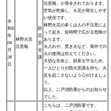
注意報」が発令されております。
空気が乾燥し、火災が発生しやす
い状況です。
令
林野火災の多くは人の不注意によ
和8
防
って起き、短時間で広がる危険が
年
災
林野火災
あります。
04
安
注意報
火入れや、焚き火など、屋外での
月
全
火の使用は控えてください。
26
課
大切な生命と、財産を守るため、
日
一人ひとりが防火意識を持ち、火
災を起こさないよう心がけましょ
う。
以上、二戸消防署からのお知らせ
でした。
こちらは、二戸消防署です。