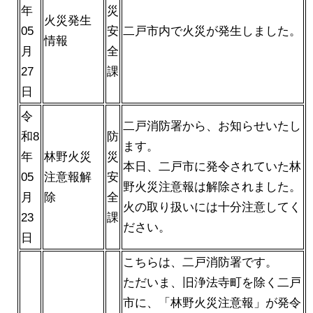
年
災
火災発生
05
安
二戸市内で火災が発生しました。
情報
月
全
27
課
日
令
二戸消防署から、お知らせいたし
和8
防
ます。
年
林野火災
災
本日、二戸市に発令されていた林
05
注意報解
安
野火災注意報は解除されました。
月
除
全
火の取り扱いには十分注意してく
23
課
ださい。
日
こちらは、二戸消防署です。
ただいま、旧浄法寺町を除く二戸
市に、「林野火災注意報」が発令