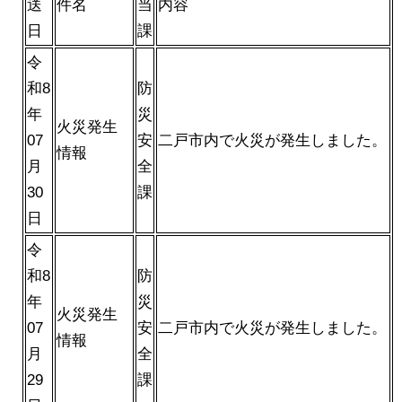
送
件名
当
内容
日
課
令
和8
防
年
災
火災発生
07
安
二戸市内で火災が発生しました。
情報
月
全
30
課
日
令
和8
防
年
災
火災発生
07
安
二戸市内で火災が発生しました。
情報
月
全
29
課