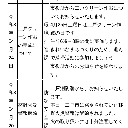
市役所から二戸クリーン作戦につ
令
いてお知らせいたします。
和8
環
4月25日土曜日は二戸クリーン作
二戸クリ
年
境
戦の日です。
ーン作戦
04
推
午前6時～8時の間に実施します。
の実施に
月
進
きれいなまちづくりのため、進ん
ついて
24
課
で清掃活動に参加しましょう。
日
市役所からのお知らせを終わりま
す。
令
二戸消防署から、お知らせいたし
和8
防
ます。
年
災
林野火災
本日、二戸市に発令されていた林
04
安
警報解除
野火災警報は解除されました。
月
全
火の取り扱いには十分注意してく
20
課