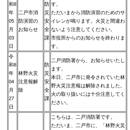
和8
防
す。
年
二戸市消
災
ただいまから消防演習のためのサ
05
防演習の
安
イレンが鳴ります。火災と間違わ
月
お知らせ
全
ないよう注意してください。
03
課
市役所からのお知らせを終わりま
日
す。
令
二戸消防署から、お知らせいたし
和8
防
ます。
年
林野火災
災
本日、二戸市に発令されていた林
04
注意報解
安
野火災注意報は解除されました。
月
除
全
火の取り扱いには十分注意してく
27
課
ださい。
日
こちらは、二戸消防署です。
ただいま、二戸市に、「林野火災