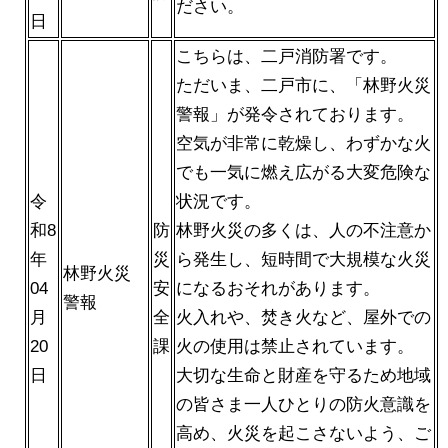
ださい。
日
こちらは、二戸消防署です。
ただいま、二戸市に、「林野火災
警報」が発令されております。
空気が非常に乾燥し、わずかな火
でも一気に燃え広がる大変危険な
令
状況です。
和8
防
林野火災の多くは、人の不注意か
年
災
ら発生し、短時間で大規模な火災
林野火災
04
安
になるおそれがあります。
警報
月
全
火入れや、焚き火など、屋外での
20
課
火の使用は禁止されています。
日
大切な生命と財産を守るため地域
の皆さま一人ひとりの防火意識を
高め、火災を起こさないよう、ご