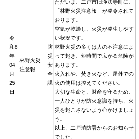
ただいま、二戸市旧浄法寺町に、
「林野火災注意報」が発令されて
おります。
空気が乾燥し、火災が発生しやす
令
い状況です。
和8
防
林野火災の多くは人の不注意によ
年
災
って起き、短時間で広がる危険が
林野火災
04
安
あります。
注意報
月
全
火入れや、焚き火など、屋外での
25
課
火の使用は控えてください。
日
大切な生命と、財産を守るため、
一人ひとりが防火意識を持ち、火
災を起こさないよう心がけましょ
う。
以上、二戸消防署からのお知らせ
でした。