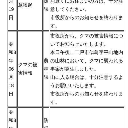
月
援
お近くにお住まいの方は、十分注
意喚起
19
課
意してください。
日
市役所からのお知らせを終わりま
す。
市役所から、クマの被害情報につ
令
いてお知らせいたします。
和8
本日午後、二戸市似鳥字平山地内
年
農
の山林において、クマに襲われる
クマの被
06
林
事案が発生しました。
害情報
月
課
山に入る場合は、十分注意するよ
18
うお願いいたします。
日
市役所からのお知らせを終わりま
す。
令
和8
防