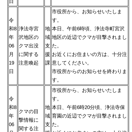
日
市役所から、お知らせいたしま
令
す。
和8
浄法寺宮
地
本日、午前6時頃、浄法寺町宮沢
年
沢地区の
域
地区の近辺でクマが目撃されまし
06
クマ出没
支
た。
月
に関する
援
お近くにお住まいの方は、十分注
19
注意喚起
課
意してください。
日
市役所からのお知らせを終わりま
す。
市役所から、お知らせいたしま
令
す。
和8
地
本日、午前6時20分頃、浄法寺保
クマの目
年
域
育園の近辺でクマが目撃されまし
撃情報に
06
支
た。
関する注