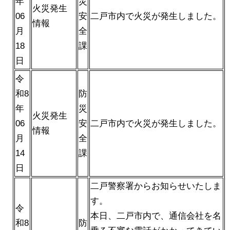
年
災
火災発生
06
安
二戸市内で火災が発生しました。
情報
月
全
18
課
日
令
和8
防
年
災
火災発生
06
安
二戸市内で火災が発生しました。
情報
月
全
14
課
日
二戸警察署からお知らせいたしま
す。
令
本日、二戸市内で、通信会社を名
和8
防