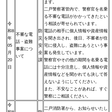
ます。
二戸警察署管内で、警察官を名乗
る不審な電話がかかってきたとい
令
う相談が寄せられています。
和8
防
電話の相手に個人情報や資産情報
不審な電
年
災
を聞き出され、後日、不審者が住
話・盗難
05
安
宅に侵入し、盗難にあうという事
事案につ
月
全
案も発生しています。
いて
20
課
警察官やその他の期間を名乗る電
日
話には十分注意し、個人情報や資
産情報などを聞かれても決して答
えないようにしてください。
また、不安なことがあれば、すぐ
警察にご相談ください。
令
二戸消防署から、お知らせいたし