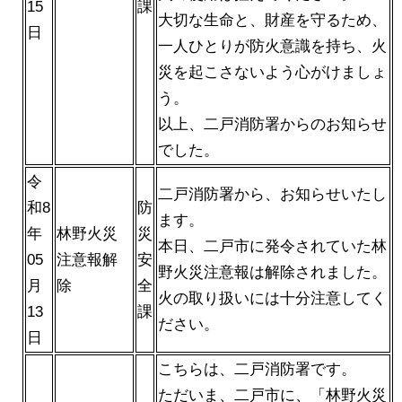
15
課
大切な生命と、財産を守るため、
日
一人ひとりが防火意識を持ち、火
災を起こさないよう心がけましょ
う。
以上、二戸消防署からのお知らせ
でした。
令
二戸消防署から、お知らせいたし
和8
防
ます。
年
林野火災
災
本日、二戸市に発令されていた林
05
注意報解
安
野火災注意報は解除されました。
月
除
全
火の取り扱いには十分注意してく
13
課
ださい。
日
こちらは、二戸消防署です。
ただいま、二戸市に、「林野火災