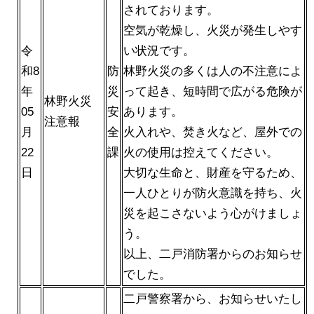
されております。
空気が乾燥し、火災が発生しやす
令
い状況です。
和8
防
林野火災の多くは人の不注意によ
年
災
って起き、短時間で広がる危険が
林野火災
05
安
あります。
注意報
月
全
火入れや、焚き火など、屋外での
22
課
火の使用は控えてください。
日
大切な生命と、財産を守るため、
一人ひとりが防火意識を持ち、火
災を起こさないよう心がけましょ
う。
以上、二戸消防署からのお知らせ
でした。
二戸警察署から、お知らせいたし