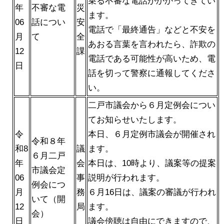
乗る不審な電話がかかってきてい
年
不審な電
災
ます。
06
話につい
安
電話で「最終通告」などと不安を
月
て
全
あおる言葉を言われたら、詐欺の
12
課
電話である可能性が高いため、電
日
話を切って警察に通報してくださ
い。
二戸市議会から６月定例会につい
てお知らせいたします。
令
本日、６月定例市議会が開催され
令和８年
和8
議
ます。
６月二戸
年
会
本日は、10時より、議案等の提案
市議会定
06
事
説明が行われます。
例会につ
月
務
６月16日は、議案の審議が行われ
いて（開
12
局
ます。
会）
日
議会傍聴は自由にできますので、