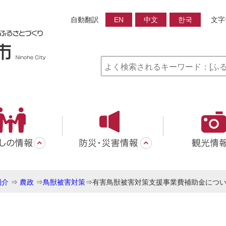
自動翻訳
EN
中文
한국
文字
紹介
⇒
農政
⇒
鳥獣被害対策
⇒
有害鳥獣被害対策支援事業費補助金につ