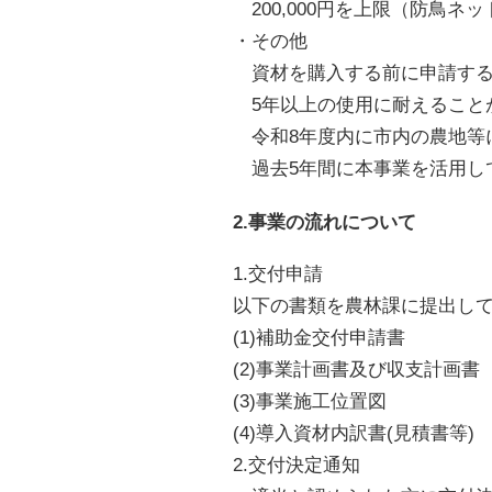
200,000円を上限（防鳥ネ
・その他
資材を購入する前に申請する
5年以上の使用に耐えること
令和8年度内に市内の農地等
過去5年間に本事業を活用し
2.事業の流れについて
1.交付申請
以下の書類を農林課に提出し
(1)補助金交付申請書
(2)事業計画書及び収支計画書
(3)事業施工位置図
(4)導入資材内訳書(見積書等)
2.交付決定通知