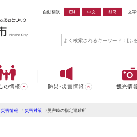
自動翻訳
EN
中文
한국
文字
・災害情報
⇒
災害対策
⇒
災害時の指定避難所