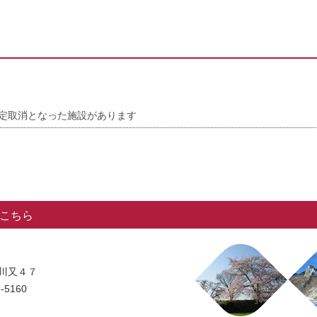
指定取消となった施設があります
こちら
字川又４７
-5160