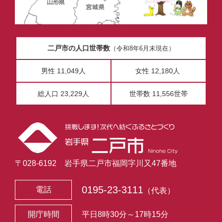
二戸市の人口世帯数
（令和8年6月末現在）
男性 11,049人
女性 12,180人
総人口 23,229人
世帯数 11,556世帯
〒028-6192 岩手県二戸市福岡字川又47番地
0195-23-3111
電話
（代表）
開庁時間
平日8時30分～17時15分