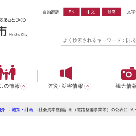
自動翻訳
EN
中文
한국
文字
紹介
⇒
施策・計画
⇒
社会資本整備計画（道路整備事業等）の公表につ