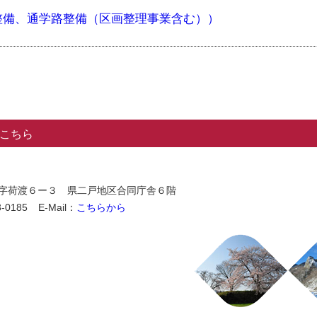
整備、通学路整備（区画整理事業含む））
こちら
石切所字荷渡６ー３ 県二戸地区合同庁舎６階
-0185
E-Mail：
こちらから