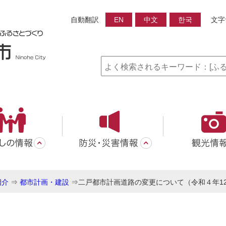
自動翻訳
EN
中文
한국
文字
紹介
⇒
都市計画・建設
⇒
二戸都市計画道路の変更について（令和４年12