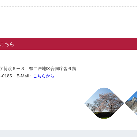
こちら
石切所字荷渡６ー３ 県二戸地区合同庁舎６階
-0185
E-Mail：
こちらから