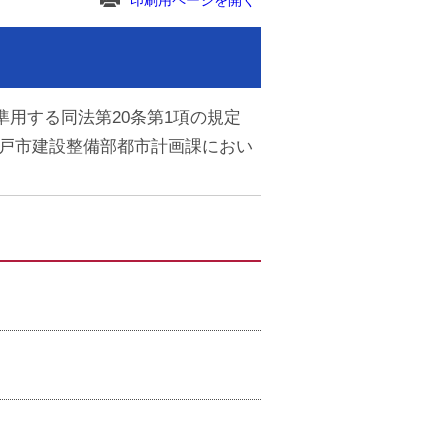
印刷用ページを開く
）
準用する同法第20条第1項の規定
二戸市建設整備部都市計画課におい