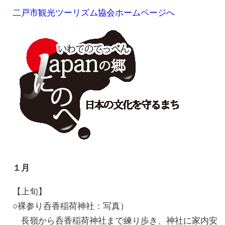
二戸市観光ツーリズム協会ホームページへ
１月
【上旬】
○裸参り呑香稲荷神社：写真）
長嶺から呑香稲荷神社まで練り歩き、神社に家内安