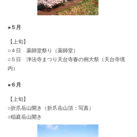
●５月
【上旬】
○４日 薬師堂祭り（薬師堂）
○５日 浄法寺まつり天台寺春の例大祭（天台寺境
内）
●６月
【上旬】
○折爪岳山開き（折爪岳山頂：写真）
○稲庭岳山開き