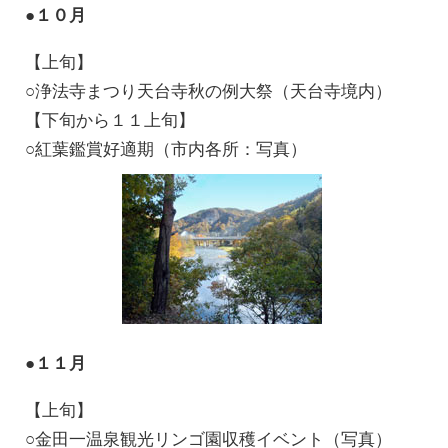
●１０月
【上旬】
○浄法寺まつり天台寺秋の例大祭（天台寺境内）
【下旬から１１上旬】
○紅葉鑑賞好適期（市内各所：写真）
●１１月
【上旬】
○金田一温泉観光リンゴ園収穫イベント（写真）