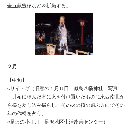
全五穀豊穣などを祈願する。
２月
【中旬】
○サイトギ（旧暦の１月６日 似鳥八幡神社：写真）
井桁に積んだ木に火を付け置いたものに東西南北か
ら棒を差し込み揺らし、その火の粉の飛ぶ方向でその
年の作柄を占う。
○足沢の小正月（足沢地区生活改善センター）