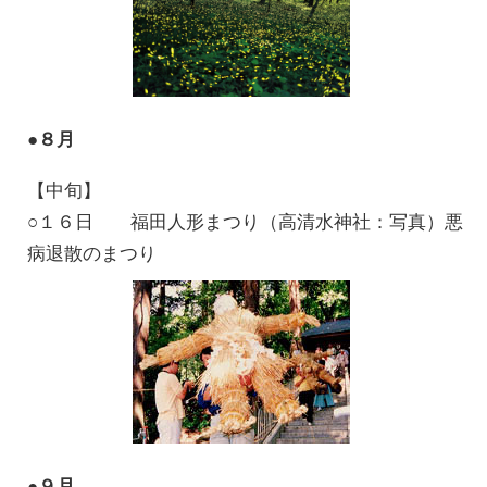
●８月
【中旬】
○１６日 福田人形まつり（高清水神社：写真）悪
病退散のまつり
●９月