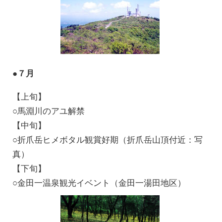
●７月
【上旬】
○馬淵川のアユ解禁
【中旬】
○折爪岳ヒメボタル観賞好期（折爪岳山頂付近：写
真）
【下旬】
○金田一温泉観光イベント（金田一湯田地区）