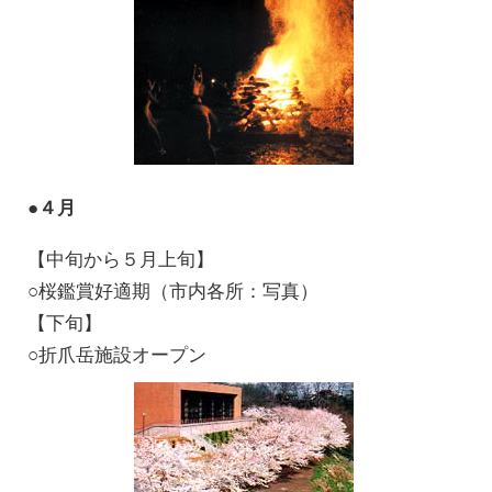
●４月
【中旬から５月上旬】
○桜鑑賞好適期（市内各所：写真）
【下旬】
○折爪岳施設オープン