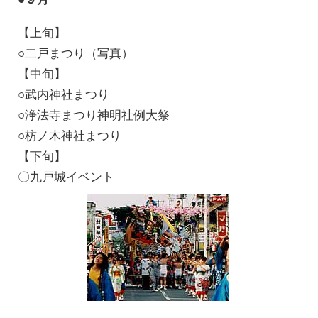
【上旬】
○二戸まつり（写真）
【中旬】
○武内神社まつり
○浄法寺まつり神明社例大祭
○枋ノ木神社まつり
【下旬】
〇九戸城イベント