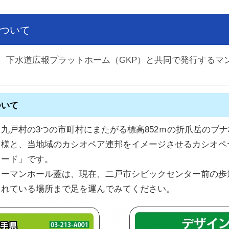
ついて
下水道広報プラットホーム（GKP）と共同で発行するマン
ついて
戸村の3つの市町村にまたがる標高852ｍの折爪岳のブ
る様と、当地域のカシオペア連邦をイメージさせるカシオペ
カード」です。
ーマンホール蓋は、現在、二戸市シビックセンター前の歩
されている場所まで足を運んでみてください。