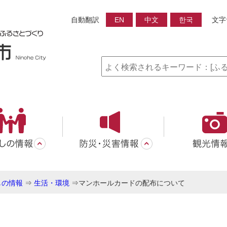
自動翻訳
EN
中文
한국
文字
しの情報
⇒
生活・環境
⇒
マンホールカードの配布について