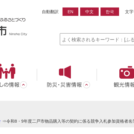
自動翻訳
EN
中文
한국
文字
せ
⇒
令和8・9年度二戸市物品購入等の契約に係る競争入札参加資格者名