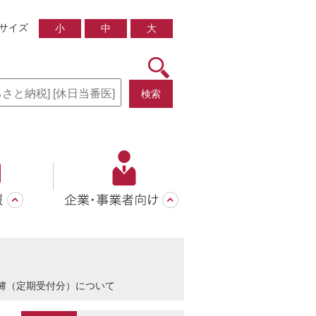
サイズ
小
中
大
検索
簿（定期受付分）について