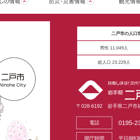
二戸市の人口
男性 11,049人
総人口 23,229人
〒028-6192 岩手県二戸
0195-2
電話
開庁時間
平日8時3