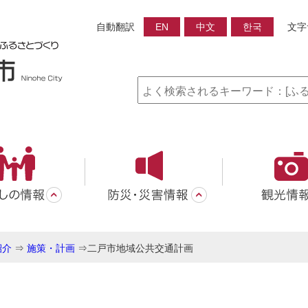
自動翻訳
EN
中文
한국
文字
紹介
⇒
施策・計画
⇒
二戸市地域公共交通計画