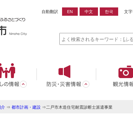
自動翻訳
EN
中文
한국
文字
紹介
⇒
都市計画・建設
⇒
二戸市木造住宅耐震診断士派遣事業