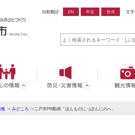
自動翻訳
EN
中文
한국
文字
情報
⇒
みどころ
⇒
二戸市PR動画「ほんものにっぽんにのへ」