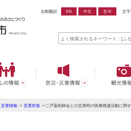
自動翻訳
EN
中文
한국
文字
・災害情報
⇒
災害対策
⇒
二戸薬剤師会との災害時の医療救護活動に関