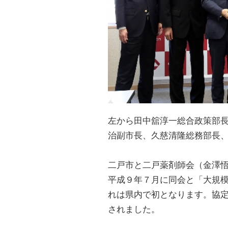
左から田中舘淳一総合政策部
治副市長、久慈清隆総務部長
二戸市と二戸薬剤師会（金澤
平成９年７月に同会と「大規
れは県内で初となります。協
されました。