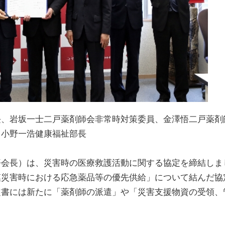
長、岩坂一士二戸薬剤師会非常時対策委員、金澤悟二戸薬剤
、小野一浩健康福祉部長
悟会長）は、災害時の医療救護活動に関する協定を締結しま
模災害時における応急薬品等の優先供給」について結んだ協
定書には新たに「薬剤師の派遣」や「災害支援物資の受領、