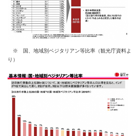
※ 国、地域別ベジタリアン等比率（観光庁資料よ
り）