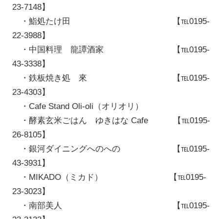
23-7148】
・鮨処たけ田 【℡0195-
22-3988】
・中国料理 龍譚酒家 【℡0195-
43-3338】
・鉄板焼き処 來 【℡0195-
23-4303】
・Cafe Stand Oli-oli（オリオリ）
・酵素玄米ごはん ゆきはな Cafe 【℡0195-
26-8105】
・銀河ダイニングへのへの 【℡0195-
43-3931】
・MIKADO（ミカド） 【℡0195-
23-3023】
・南部美人 【℡0195-