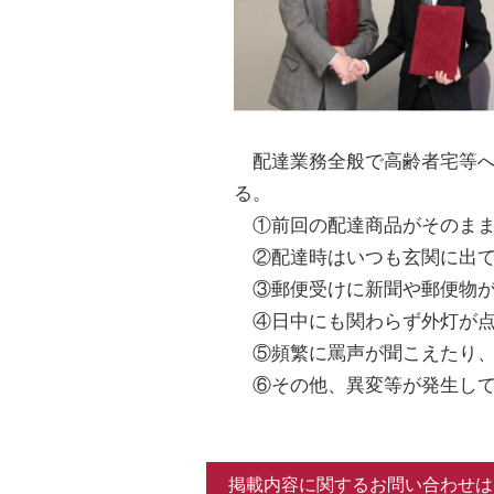
配達業務全般で高齢者宅等へ
る。
①前回の配達商品がそのまま
②配達時はいつも玄関に出て
③郵便受けに新聞や郵便物が
④日中にも関わらず外灯が点
⑤頻繁に罵声が聞こえたり、
⑥その他、異変等が発生して
掲載内容に関するお問い合わせは