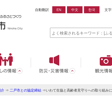
自動翻訳
EN
中文
한국
文字
紹介
⇒
二戸市との協定締結
⇒
いわて生協と高齢者見守りへの取り組み