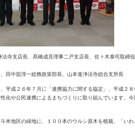
浄法寺支店長、髙橋成見理事二戸支店長、佐々木泰司取締
長、田中舘淳一総務政策部長、山本進浄法寺総合支所長
は、平成２６年７月に「連携協力に関する協定」、平成２８
活性化や公民連携によるまちづくりに取り組んでいます。今
下斗米地区の緑地に、１００本のウルシ原木を植栽、「いわ