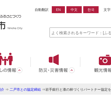
自動翻訳
EN
中文
한국
文字
紹介
⇒
二戸市との協定締結
⇒
岩手銀行と漆の林づくりパートナー協定を