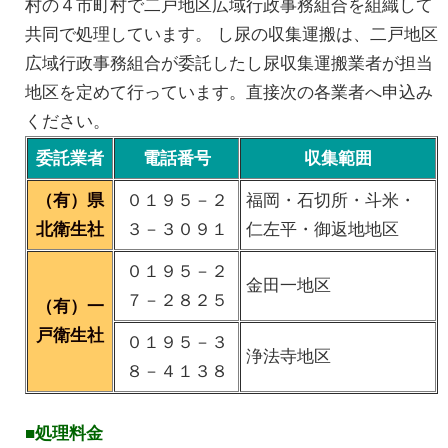
村の４市町村で二戸地区広域行政事務組合を組織して
共同で処理しています。 し尿の収集運搬は、二戸地区
広域行政事務組合が委託したし尿収集運搬業者が担当
地区を定めて行っています。直接次の各業者へ申込み
ください。
委託業者
電話番号
収集範囲
（有）県
０１９５－２
福岡・石切所・斗米・
北衛生社
３－３０９１
仁左平・御返地地区
０１９５－２
金田一地区
７－２８２５
（有）一
戸衛生社
０１９５－３
浄法寺地区
８－４１３８
■処理料金