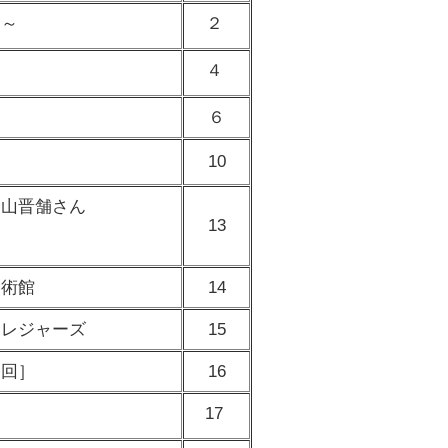
劇～
２
４
６
10
泉山晋舗さん
13
美術館
14
トレジャーズ
15
終回］
16
17