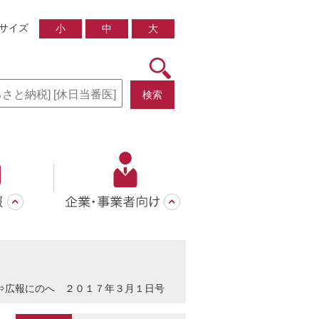
サイズ
小
中
大
検索
⇒
広報にのへ ２０１７年３月１日号