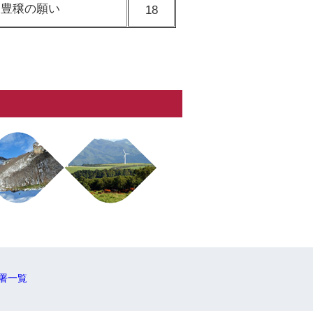
た豊穣の願い
18
署一覧