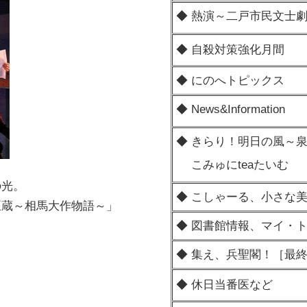
◆ 熱演～二戸市民文士
◆ 自殺対策強化月間
◆ にのへトピックス
◆ News&Information
◆ きらり！明日の風～
こみゅにteaたいむ
の光。
◆ こしゃーる、小さな
臣蔵～相馬大作物語～」
◆ 図書館情報、マイ・
◆ 集え、兵聖閣！［最
◆ 休日当番医など