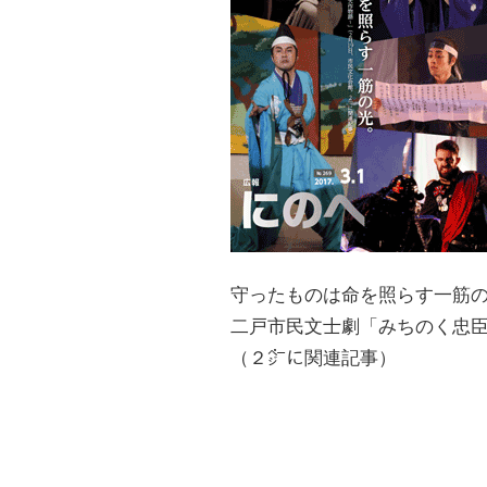
守ったものは命を照らす一筋
二戸市民文士劇「みちのく忠
（２㌻に関連記事）