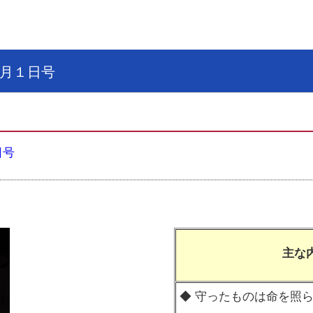
月１日号
日号
主な
◆ 守ったものは命を照