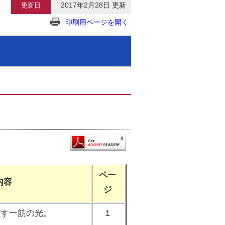
2017年2月28日 更新
更新日
印刷用ページを開く
ペー
内容
ジ
らす一筋の光。
１