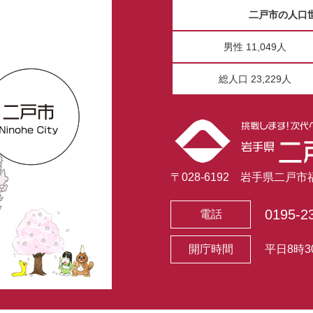
二戸市の人口
男性 11,049人
総人口 23,229人
〒028-6192 岩手県二戸
0195-2
電話
開庁時間
平日8時3