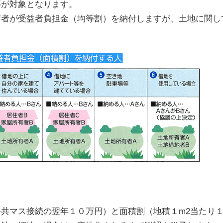
等が対象となります。
者が受益者負担金（均等割）を納付しますが、土地に関し
共マス接続の翌年１０万円）と面積割（地積１m2当たり