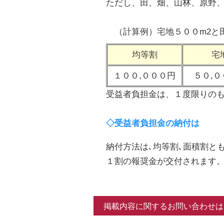
ただし、田、畑、山林、原野
（計算例）宅地５００m2と田
均等割
宅
１００,０００円
５０,０
受益者負担金は、１度限りの
◇受益者負担金の納付は
納付方法は､均等割､面積割と
１割の報奨金が交付されます
掲載内容に関するお問い合わせは