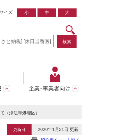
サイズ
小
中
大
検索
いて（浄法寺処理区）
2020年1月31日 更新
更新日