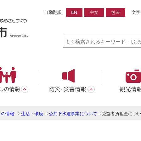
自動翻訳
EN
中文
한국
文字
しの情報
⇒
生活・環境
⇒
公共下水道事業について
⇒
受益者負担金につ