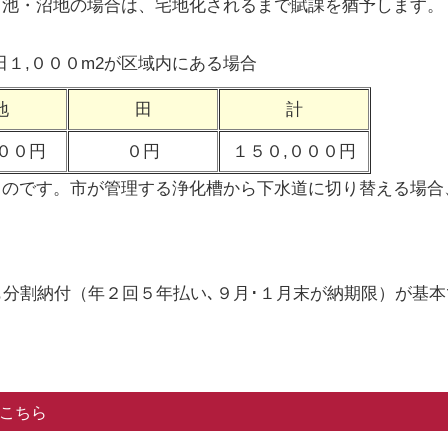
、池・沼地の場合は、宅地化されるまで賦課を猶予します。
１,０００m2が区域内にある場合
地
田
計
００円
０円
１５０,０００円
ものです。市が管理する浄化槽から下水道に切り替える場合
も分割納付（年２回５年払い､９月･１月末が納期限）が基
。
こちら